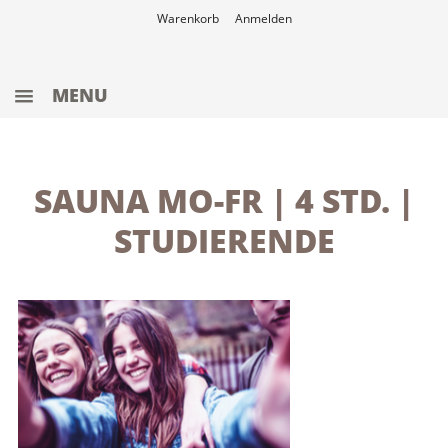
Warenkorb
Anmelden
MENU
ANGEBOTE
WERTGUTSCHEINE
SAUNA MO-FR | 4 STD. |
WELLNESS
STUDIERENDE
SAUNA
4 STD. TARIF
2 STD. TARIF
SCHWIMMBAD
FITNESS