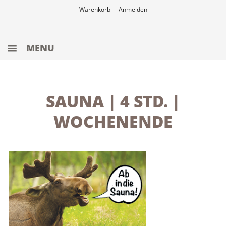
Warenkorb
Anmelden
MENU
ANGEBOTE
WERTGUTSCHEINE
SAUNA | 4 STD. |
WELLNESS
WOCHENENDE
SAUNA
4 STD. TARIF
2 STD. TARIF
SCHWIMMBAD
FITNESS