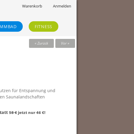
Warenkorb
Anmelden
IMMBAD
FITNESS
« Zurück
Vor »
 nutzen für Entspannung und
ten Saunalandschaften
statt
58 €
jetzt nur 46 €!