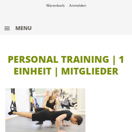
Warenkorb
Anmelden
MENU
ANGEBOTE
WERTGUTSCHEINE
PERSONAL TRAINING | 1
WELLNESS
EINHEIT | MITGLIEDER
SAUNA
SCHWIMMBAD
FITNESS
TAGESKARTE
PERSONALTRAINING