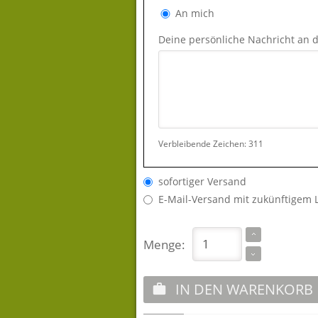
An mich
Deine persönliche Nachricht an 
Verbleibende Zeichen:
311
sofortiger Versand
E-Mail-Versand mit zukünftigem 
Menge:
IN DEN WARENKORB