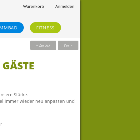
Warenkorb
Anmelden
IMMBAD
FITNESS
« Zurück
Vor »
| GÄSTE
unsere Stärke.
xibel immer wieder neu anpassen und
er